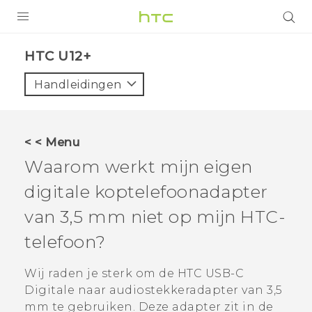
PRODUCTEN
HTC U12+‎
VIVE
Handleidingen
G REIGNS
TELEFOONS
< < Menu
ACCESSOIRES
Waarom werkt mijn eigen
AANBIEDINGEN
digitale koptelefoonadapter
van 3,5 mm niet op mijn HTC-
HTC Club
SUPPORT
telefoon?
HTC-apparaten & -accessoires
VIVERSE
Wij raden je sterk om de
HTC USB-C
Aanmelden
Digitale naar audiostekkeradapter van 3,5
mm
te gebruiken. Deze adapter zit in de