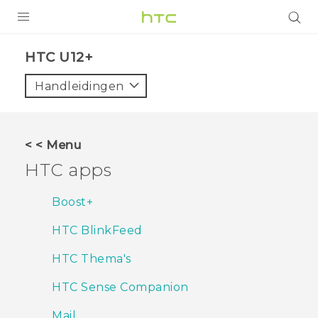
PRODUCTEN
HTC U12+‎
VIVE
Handleidingen
G REIGNS
TELEFOONS
< < Menu
ACCESSOIRES
HTC apps
AANBIEDINGEN
Boost+
HTC Club
SUPPORT
HTC BlinkFeed
HTC-apparaten & -accessoires
VIVERSE
HTC Thema's
Aanmelden
HTC Sense Companion
Mail