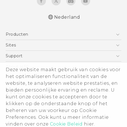
Nederland
Nederlands - Gebruikershandleiding
Producten
Nederlands - Gids voor veiligheid en
wettelijke voorschriften
Telefoons
Sites
Deutsch - Benutzerhandbuch
5G
HTC Vive
Support
Deutsch - Informationen zur Sicherheit und
Vive
behördliche Bestimmungen
HTC Dev
Support
About HTC
Deze website maakt gebruik van cookies voor
Accessoires
English - User manual
Aan de slag
Support voor eCommerce
het optimaliseren functionaliteit van de
ESG
Safety and regulatory guide
website, te analyseren website prestaties, en
Informatie over het bedrijf
bieden persoonlijke ervaring en reclame. U
Voor beleggers (engels)
kunt onze cookies te accepteren door te
Cookie Preferences
klikken op de onderstaande knop of het
© 2011-2026 HTC Corporation
beheren van uw voorkeur op Cookie
Vacatures
Preferences. Ook kunt u meer informatie
Legal terms
Security and Privacy Whitepaper
vinden over onze
Cookie Beleid
hier.