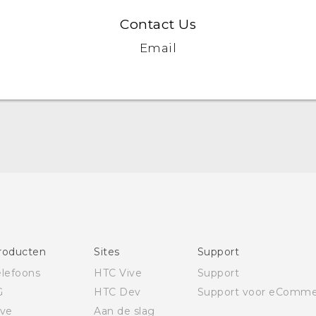
Contact Us
Email
Nederlands - Gebruikershandleiding
Nederlands - Gids voor veiligheid en wettelijke
voorschriften
Deutsch - Benutzerhandbuch
Deutsch - Informationen zur Sicherheit und
behördliche Bestimmungen
roducten
Sites
Support
English - User manual
elefoons
HTC Vive
Support
Safety and regulatory guide
G
HTC Dev
Support voor eComme
ive
Aan de slag