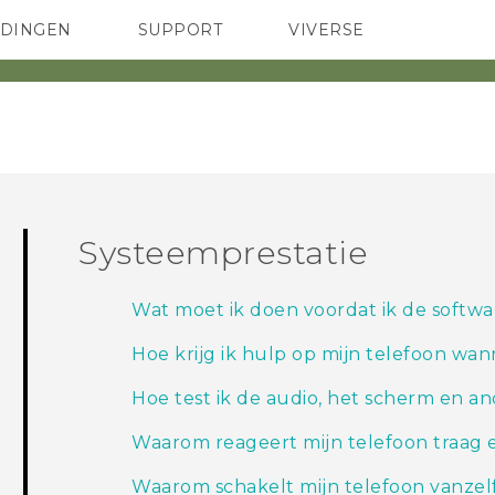
EDINGEN
SUPPORT
VIVERSE
 Club
TELEFOONS
HTC-apparaten & -accessoires
ACCESSOIRES
Systeemprestatie
Wat moet ik doen voordat ik de softwa
Hoe krijg ik hulp op mijn telefoon wa
Hoe test ik de audio, het scherm en a
Waarom reageert mijn telefoon traag e
Waarom schakelt mijn telefoon vanzelf