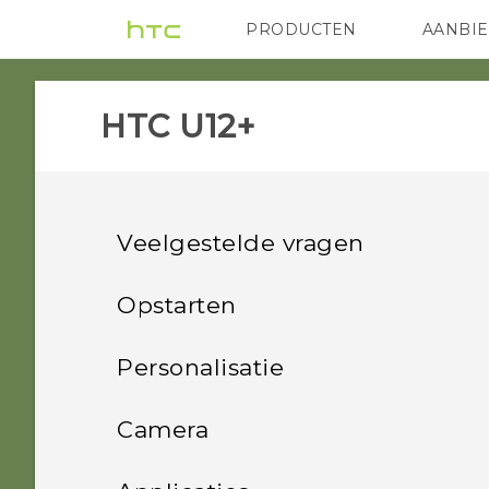
PRODUCTEN
AANBI
VIVE
G REIGNS
HTC
HTC U12+‎
Veelgestelde vragen
Systeemprestatie
Opstarten
Stroom en opladen
Wat is er speciaal bij
Wat moet ik doen voordat
Personalisatie
ik de software van mijn
HTC U12+‍
Beveiliging
Hoe werkt Qualcomm
telefoon bijwerk?
Opmaak startscherm en
Camera
Snel opladen 3.0?
Uit de doos halen en
lettertypes
Android 9.0-update
Opslag, back-up en
Waarom kan ik mijn
instellen
Hoe krijg ik hulp op mijn
Foto's en video's maken
overdracht