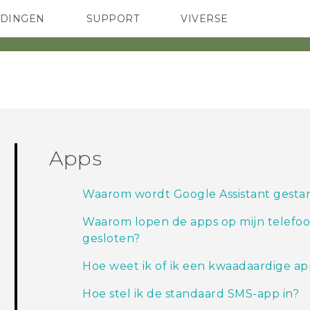
EDINGEN
SUPPORT
VIVERSE
 Club
TELEFOONS
HTC-apparaten & -accessoires
ACCESSOIRES
Apps
Waarom wordt Google Assistant gestart
Waarom lopen de apps op mijn telefoo
gesloten?
Hoe weet ik of ik een kwaadaardige a
Hoe stel ik de standaard SMS-app in?