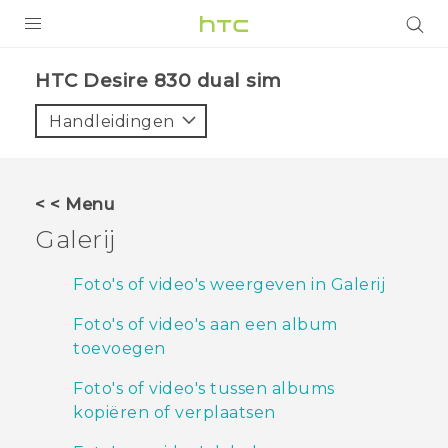
PRODUCTEN
HTC Desire 830 dual sim‎
VIVE
Handleidingen
G REIGNS
TELEFOONS
< < Menu
ACCESSOIRES
Galerij
AANBIEDINGEN
Foto's of video's weergeven in Galerij
HTC Club
SUPPORT
Foto's of video's aan een album
toevoegen
HTC-apparaten & -accessoires
VIVERSE
Foto's of video's tussen albums
Aanmelden
kopiëren of verplaatsen