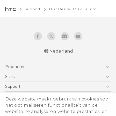
Support
HTC Desire 830 dual sim‎
Nederland
Nederlands - Quick start guide
Producten
Nederlands - Gebruikershandleiding
Nederlands - Gids voor veiligheid en
Telefoons
Sites
wettelijke voorschriften
5G
HTC Vive
Support
Deutsch - Schnellstart
Vive
Deutsch - Benutzerhandbuch
HTC Dev
Support
About HTC
Deze website maakt gebruik van cookies voor
Accessoires
Deutsch - Informationen zur Sicherheit und
Aan de slag
Support voor eCommerce
het optimaliseren functionaliteit van de
ESG
behördliche Bestimmungen
website, te analyseren website prestaties, en
English - Quick start guide
Informatie over het bedrijf