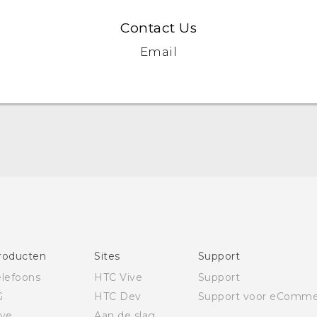
Contact Us
Email
Nederlands - Quick start guide
Nederlands - Gebruikershandleiding
Nederlands - Gids voor veiligheid en wettelijke
voorschriften
Deutsch - Schnellstart
Deutsch - Benutzerhandbuch
Deutsch - Informationen zur Sicherheit und
roducten
Sites
Support
behördliche Bestimmungen
elefoons
HTC Vive
Support
English - Quick start guide
G
HTC Dev
Support voor eComme
English - User manual
ive
Aan de slag