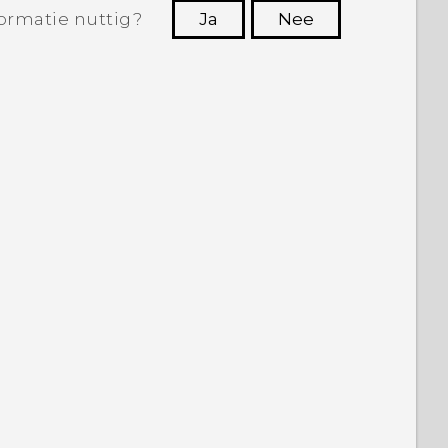
ormatie nuttig?
Ja
Nee
Dankuwel!