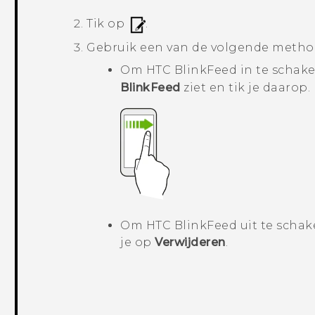
Tik op
.
Gebruik een van de volgende metho
Om
HTC BlinkFeed
in te schake
BlinkFeed
ziet en tik je daarop.
Om
HTC BlinkFeed
uit te schak
je op
Verwijderen
.