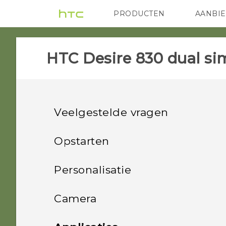
PRODUCTEN
AANBI
VIVE
G REIGNS
HTC
HTC Desire 830 dual sim
Veelgestelde vragen
APPS & FEATURES
Opstarten
GETTING STARTED
Handige functies
Ik heb een melding
Personalisatie
ontvangen waarin wordt
COMMUNICATION
Aan de slag
Wat is er veranderd in de
aangegeven dat One
Telefoon instellen en
Personalisatie
Camera
nieuwste HTC BlinkFeed?
Galerij wordt stopgezet.
overzetten
SETTINGS
De eerste week met je
Hoe laat ik statusupdates
Wat is One Galerij?
HTC Desire 830 dual sim
Beelden vastleggen
Camera