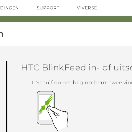
EDINGEN
SUPPORT
VIVERSE
 Club
TELEFOONS
HTC-apparaten & -accessoires
ACCESSOIRES
‎
HTC BlinkFeed
in- of uit
Schuif op het
beginscherm
twee ving