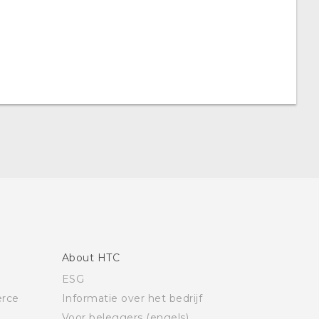
About HTC
ESG
rce
Informatie over het bedrijf
Voor beleggers (engels)