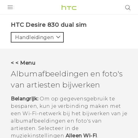
PRODUCTEN
HTC Desire 830 dual sim‎
VIVE
Handleidingen
G REIGNS
TELEFOONS
< < Menu
ACCESSOIRES
Albumafbeeldingen en foto's
AANBIEDINGEN
van artiesten bijwerken
HTC Club
SUPPORT
Belangrijk:
Om op gegevensgebruik te
besparen, kun je verbinding maken met
HTC-apparaten & -accessoires
VIVERSE
een
Wi‍-Fi
-netwerk bij het bijwerken van je
albumafbeeldingen en foto's van
Aanmelden
artiesten. Selecteer in de
muziekinstellingen
Alleen Wi-Fi
.