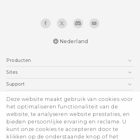
Nederland
Nederlands - Quick start guide
Producten
Nederlands - Gebruikershandleiding
Nederlands - Gids voor veiligheid en
Telefoons
Sites
wettelijke voorschriften
5G
HTC Vive
Support
Deutsch - Schnellstart
Vive
Deutsch - Benutzerhandbuch
HTC Dev
Support
About HTC
Deze website maakt gebruik van cookies voor
Accessoires
Deutsch - Informationen zur Sicherheit und
Aan de slag
Support voor eCommerce
ESG
het optimaliseren functionaliteit van de
behördliche Bestimmungen
website, te analyseren website prestaties, en
English - Quick start guide
Informatie over het bedrijf
bieden persoonlijke ervaring en reclame. U
English - User manual
Voor beleggers (engels)
kunt onze cookies te accepteren door te
English - Safety and regulatory guide
Cookie Preferences
klikken op de onderstaande knop of het