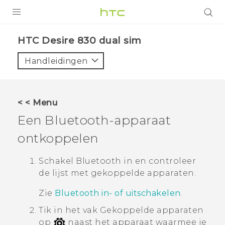
PRODUCTEN
HTC Desire 830 dual sim‎
VIVE
Handleidingen
G REIGNS
TELEFOONS
< < Menu
ACCESSOIRES
Een
Bluetooth
-apparaat
AANBIEDINGEN
ontkoppelen
HTC Club
SUPPORT
Schakel
Bluetooth
in en controleer
de lijst met gekoppelde apparaten.
HTC-apparaten & -accessoires
VIVERSE
Zie
Bluetooth in- of uitschakelen
.
Aanmelden
Tik in het vak
Gekoppelde apparaten
op
naast het apparaat waarmee je