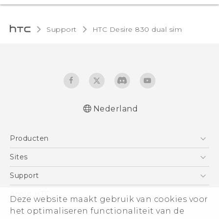
Support
HTC Desire 830 dual sim‎
Nederland
Nederlands - Quick start guide
Producten
Nederlands - Gebruikershandleiding
Nederlands - Gids voor veiligheid en
Telefoons
Sites
wettelijke voorschriften
5G
HTC Vive
Support
Deutsch - Schnellstart
Vive
Deutsch - Benutzerhandbuch
HTC Dev
Support
About HTC
Deze website maakt gebruik van cookies voor
Accessoires
Deutsch - Informationen zur Sicherheit und
Aan de slag
Support voor eCommerce
ESG
het optimaliseren functionaliteit van de
behördliche Bestimmungen