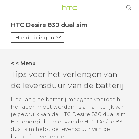
PRODUCTEN
HTC Desire 830 dual sim‎
VIVE
Handleidingen
G REIGNS
TELEFOONS
< < Menu
ACCESSOIRES
Tips voor het verlengen van
AANBIEDINGEN
de levensduur van de batterij
HTC Club
SUPPORT
Hoe lang de batterij meegaat voordat hij
herladen moet worden, is afhankelijk van
HTC-apparaten & -accessoires
VIVERSE
je gebruik van de
HTC Desire 830 dual sim
.
Het energiebeheer van de
HTC Desire 830
Aanmelden
dual sim
helpt de levensduur van de
batterij te verlengen.