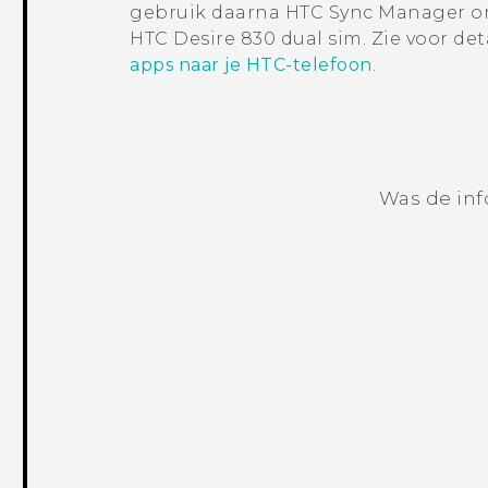
gebruik daarna
HTC Sync Manager
om
HTC Desire 830 dual sim
. Zie voor det
apps naar je HTC-telefoon
.
Was de inf