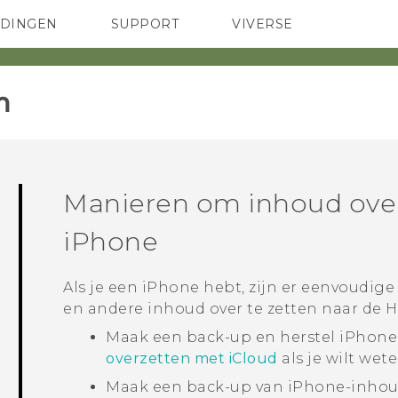
EDINGEN
SUPPORT
VIVERSE
 Club
TELEFOONS
HTC-apparaten & -accessoires
ACCESSOIRES
‎
Manieren om inhoud over
iPhone
Als je een
iPhone
hebt, zijn er eenvoudige
en andere inhoud over te zetten naar de
H
Maak een back-up en herstel
iPhone
overzetten met iCloud
als je wilt wet
Maak een back-up van
iPhone
-inho