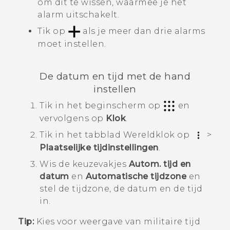
om dit te wissen, waarmee je het
alarm uitschakelt.
Tik op
als je meer dan drie alarms
moet instellen.
De datum en tijd met de hand
instellen
Tik in het
beginscherm
op
en
vervolgens op
Klok
.
Tik in het tabblad
Wereldklok
op
>
Plaatselijke tijdinstellingen
.
Wis de keuzevakjes
Autom. tijd en
datum
en
Automatische tijdzone
en
stel de tijdzone, de datum en de tijd
in.
Tip:
Kies voor weergave van militaire tijd