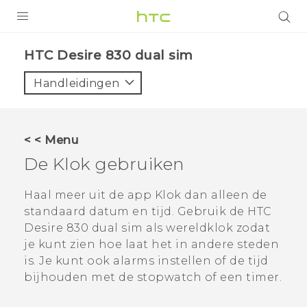
PRODUCTEN
HTC Desire 830 dual sim‎
VIVE
Handleidingen
G REIGNS
TELEFOONS
< < Menu
ACCESSOIRES
De
Klok
gebruiken
AANBIEDINGEN
Haal meer uit de app
Klok
dan alleen de
standaard datum en tijd. Gebruik de
HTC
HTC Club
SUPPORT
Desire 830 dual sim
als wereldklok zodat
HTC-apparaten & -accessoires
je kunt zien hoe laat het in andere steden
VIVERSE
is. Je kunt ook alarms instellen of de tijd
Aanmelden
bijhouden met de stopwatch of een timer.