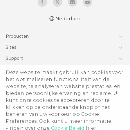
Nederland
Nederlands - Quick start guide
Producten
Nederlands - Gebruikershandleiding
Nederlands - Gids voor veiligheid en
Telefoons
Sites
wettelijke voorschriften
5G
HTC Vive
Support
Deutsch - Schnellstart
Vive
Deutsch - Benutzerhandbuch
HTC Dev
Support
About HTC
Deze website maakt gebruik van cookies voor
Accessoires
Deutsch - Informationen zur Sicherheit und
Aan de slag
Support voor eCommerce
het optimaliseren functionaliteit van de
ESG
behördliche Bestimmungen
website, te analyseren website prestaties, en
English - Quick start guide
Informatie over het bedrijf
bieden persoonlijke ervaring en reclame. U
English - User manual
Voor beleggers (engels)
kunt onze cookies te accepteren door te
English - Safety and regulatory guide
Cookie Preferences
klikken op de onderstaande knop of het
© 2011-2026 HTC Corporation
beheren van uw voorkeur op Cookie
Vacatures
Preferences. Ook kunt u meer informatie
Legal terms
Security and Privacy Whitepaper
vinden over onze
Cookie Beleid
hier.