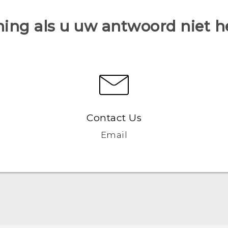
ing als u uw antwoord niet 
Contact Us
Email
Nederlands - Quick start guide
Nederlands - Gebruikershandleiding
Nederlands - Gids voor veiligheid en wettelijke