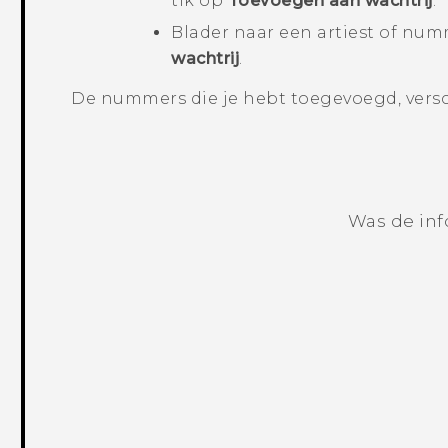
tik op
Toevoegen aan wachtrij
.
Blader naar een artiest of num
wachtrij
.
De nummers die je hebt toegevoegd, vers
Was de inf