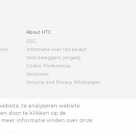
About HTC
ESG
rce
Informatie over het bedrijf
Voor beleggers (engels)
Cookie Preferences
Vacatures
Security and Privacy Whitepaper
website, te analyseren website
ren door te klikken op de
© 2011-2026 HTC Corporation
Legal terms
 meer informatie vinden over onze
Privacycontact:
Global-Privacy@htc.com