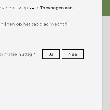
mer en tik op
>
Toevoegen aan
chijnen op het tabblad
Wachtrij
.
ormatie nuttig?
Ja
Nee
Dankuwel!