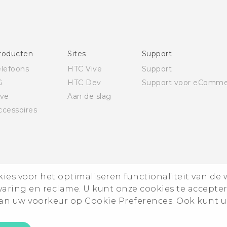
voorschriften
Deutsch - Schnellstart
Deutsch - Benutzerhandbuch
Deutsch - Informationen zur Sicherheit und
roducten
Sites
Support
behördliche Bestimmungen
elefoons
HTC Vive
Support
English - Quick start guide
G
HTC Dev
Support voor eComme
English - User manual
ive
Aan de slag
English - Safety and regulatory guide
ccessoires
es voor het optimaliseren functionaliteit van de 
rvaring en reclame. U kunt onze cookies te accepte
n uw voorkeur op Cookie Preferences. Ook kunt u