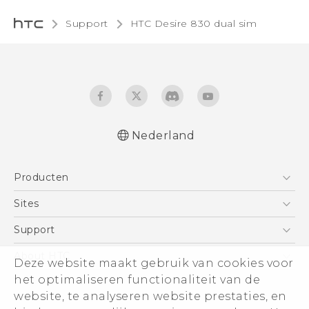
Support
HTC Desire 830 dual sim‎
Nederland
Nederlands - Quick start guide
Producten
Nederlands - Gebruikershandleiding
Nederlands - Gids voor veiligheid en
Telefoons
Sites
wettelijke voorschriften
5G
HTC Vive
Support
Deutsch - Schnellstart
Vive
Deutsch - Benutzerhandbuch
HTC Dev
Support
About HTC
Deze website maakt gebruik van cookies voor
Accessoires
Deutsch - Informationen zur Sicherheit und
Aan de slag
Support voor eCommerce
het optimaliseren functionaliteit van de
ESG
behördliche Bestimmungen
website, te analyseren website prestaties, en
English - Quick start guide
Informatie over het bedrijf