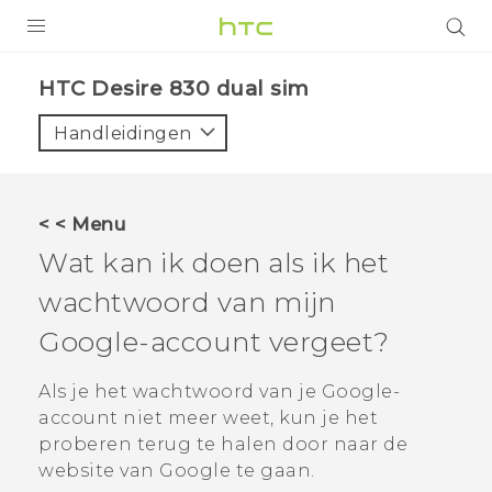
PRODUCTEN
HTC Desire 830 dual sim‎
VIVE
Handleidingen
G REIGNS
TELEFOONS
< < Menu
ACCESSOIRES
Wat kan ik doen als ik het
AANBIEDINGEN
wachtwoord van mijn
Google
-account vergeet?
HTC Club
SUPPORT
HTC-apparaten & -accessoires
Als je het wachtwoord van je
Google
-
VIVERSE
account niet meer weet, kun je het
Aanmelden
proberen terug te halen door naar de
website van
Google
te gaan.