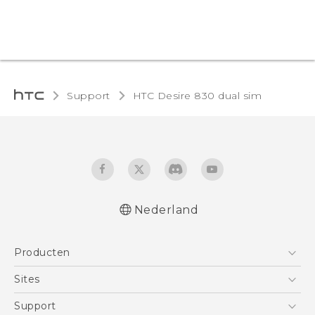
Support
HTC Desire 830 dual sim‎
Nederland
Nederlands - Quick start guide
Producten
Nederlands - Gebruikershandleiding
Nederlands - Gids voor veiligheid en
Telefoons
Sites
wettelijke voorschriften
5G
HTC Vive
Support
Deutsch - Schnellstart