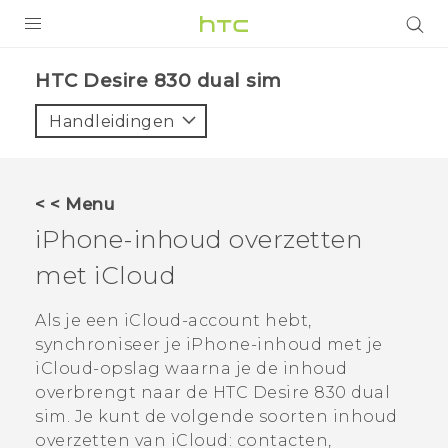
PRODUCTEN
HTC Desire 830 dual sim‎
VIVE
Handleidingen
G REIGNS
TELEFOONS
< < Menu
ACCESSOIRES
iPhone
-inhoud overzetten
AANBIEDINGEN
met
iCloud
HTC Club
SUPPORT
Als je een
iCloud
-account hebt,
synchroniseer je
iPhone
-inhoud met je
HTC-apparaten & -accessoires
VIVERSE
iCloud
-opslag waarna je de inhoud
overbrengt naar de
HTC Desire 830 dual
Aanmelden
sim
. Je kunt de volgende soorten inhoud
overzetten van
iCloud
: contacten,