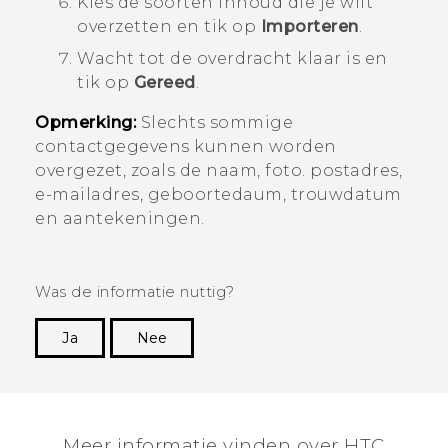
Kies de soorten inhoud die je wilt
overzetten en tik op
Importeren
.
Wacht tot de overdracht klaar is en
tik op
Gereed
.
Opmerking:
Slechts sommige
contactgegevens kunnen worden
overgezet, zoals de naam, foto. postadres,
e-mailadres, geboortedaum, trouwdatum
en aantekeningen.
Was de informatie nuttig?
Ja
Nee
Dankuwel!
Meer informatie vinden over HTC