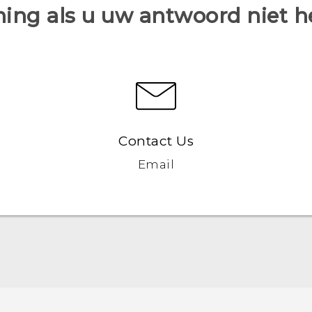
ing als u uw antwoord niet 
Contact Us
Email
Nederlands - Quick start guide
Nederlands - Gebruikershandleiding
Nederlands - Gids voor veiligheid en wettelijke
voorschriften