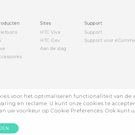
Deutsch - Schnellstart
Deutsch - Benutzerhandbuch
Deutsch - Informationen zur Sicherheit und
roducten
Sites
Support
behördliche Bestimmungen
elefoons
HTC Vive
Support
English - Quick start guide
G
HTC Dev
Support voor eComme
English - User manual
ive
Aan de slag
English - Safety and regulatory guide
ccessoires
es voor het optimaliseren functionaliteit van de 
rvaring en reclame. U kunt onze cookies te accepte
n uw voorkeur op Cookie Preferences. Ook kunt u
DEN