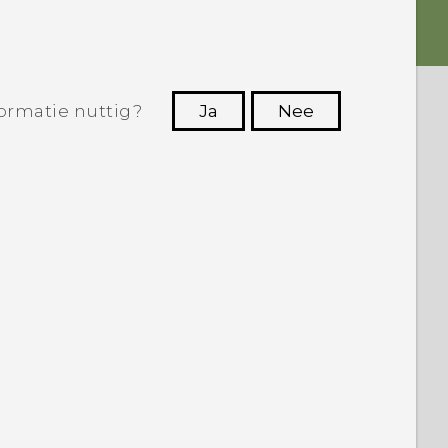
ormatie nuttig?
Ja
Nee
Dankuwel!