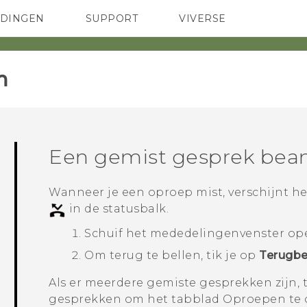
EDINGEN
SUPPORT
VIVERSE
 Club
TELEFOONS
HTC-apparaten & -accessoires
ACCESSOIRES
‎
Een gemist gesprek bea
Wanneer je een oproep mist, verschijnt h
in de statusbalk.
Schuif het mededelingenvenster open
Om terug te bellen, tik je op
Terugbe
Als er meerdere gemiste gesprekken zijn, 
gesprekken om het tabblad
Oproepen
te 