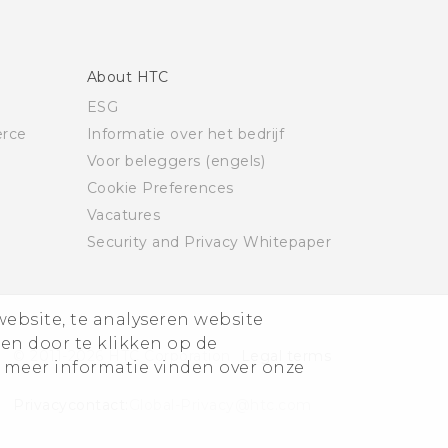
About HTC
ESG
rce
Informatie over het bedrijf
Voor beleggers (engels)
Cookie Preferences
Vacatures
Security and Privacy Whitepaper
website, te analyseren website
ren door te klikken op de
© 2011-2026 HTC Corporation
Legal terms
 meer informatie vinden over onze
Privacycontact:
Global-Privacy@htc.com