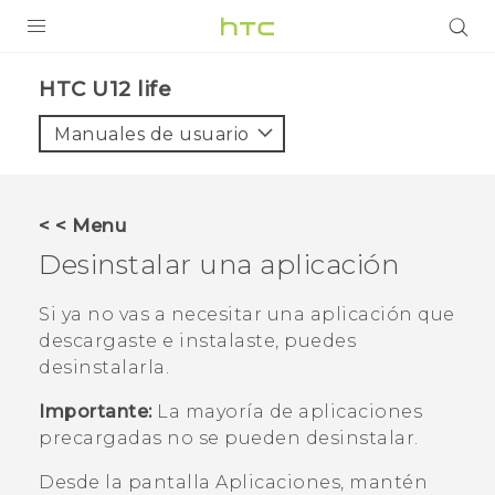
PRODUCTOS
HTC U12 life‎
VIVE
Manuales de usuario
G REIGNS
SMARTPHONES
< < Menu
ACCESORIOS
Desinstalar una aplicación
VIVERSE
Si ya no vas a necesitar una aplicación que
descargaste e instalaste, puedes
AYUDA
desinstalarla.
Dispositivos y accesorios HTC
Iniciar sesión
Importante:
La mayoría de aplicaciones
precargadas no se pueden desinstalar.
Desde la pantalla
Aplicaciones
, mantén