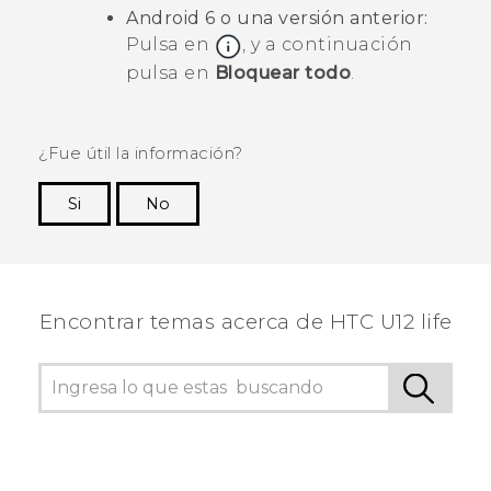
Android
6 o una versión anterior:
Pulsa en
, y a continuación
pulsa en
Bloquear todo
.
¿Fue útil la información?
Si
No
¡Gracias! Tus comentarios ayudan a otras
personas a ver la información más útil.
Encontrar temas acerca de HTC U12 life