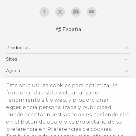
España
Español - Manual de inicio rápido
Productos
Español - Manual de usuario
Español - Guía de información legal y
Smartphones
Sites
seguridad
5G
HTC Vive
Ayuda
English - Quick start guide
VIVE
English - User manual
HTC Dev
Centro de asistencia
About HTC
Este sitio utiliza cookies para optimizar la
Accesorios
English - Safety and regulatory guide
Inicio
eCommerce Support
ESG
funcionalidad sitio web, analizar el
rendimiento sitio web, y proporcionar
Información corporativa
experiencia personalizada y publicidad.
Inversores (inglés)
Puede aceptar nuestras cookies haciendo clic
Cookie Preferences
en el botón de abajo o es propietario de su
© 2011-2026 HTC Corporation
preferencia en Preferencias de cookies.
Trabaja con nosotros