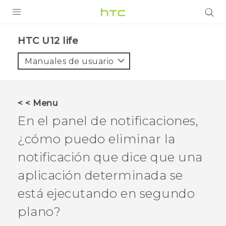
PRODUCTOS
HTC U12 life‎
VIVE
Manuales de usuario
G REIGNS
SMARTPHONES
< < Menu
ACCESORIOS
En el panel de notificaciones,
VIVERSE
¿cómo puedo eliminar la
notificación que dice que una
AYUDA
aplicación determinada se
Dispositivos y accesorios HTC
Iniciar sesión
está ejecutando en segundo
plano?