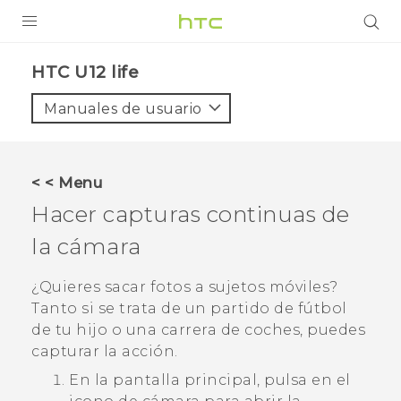
PRODUCTOS
HTC U12 life‎
VIVE
Manuales de usuario
G REIGNS
SMARTPHONES
< < Menu
ACCESORIOS
Hacer capturas continuas de
VIVERSE
la cámara
AYUDA
¿Quieres sacar fotos a sujetos móviles?
Tanto si se trata de un partido de fútbol
Dispositivos y accesorios HTC
Iniciar sesión
de tu hijo o una carrera de coches, puedes
capturar la acción.
En la pantalla principal, pulsa en el