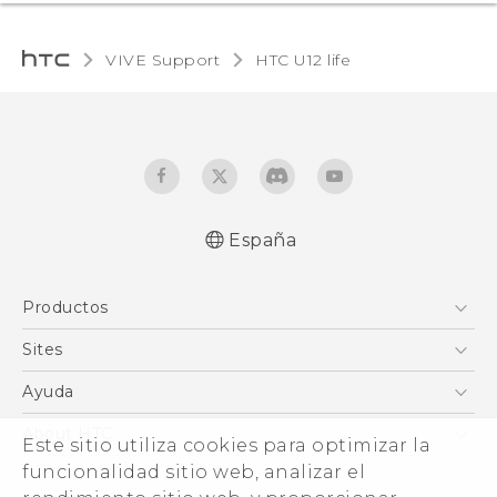
VIVE Support
HTC U12 life‎
España
Español - Manual de inicio rápido
Productos
Español - Manual de usuario
Español - Guía de información legal y
Smartphones
Sites
seguridad
5G
HTC Vive
Ayuda
English - Quick start guide
VIVE
English - User manual
HTC Dev
Centro de asistencia
About HTC
Este sitio utiliza cookies para optimizar la
Accesorios
English - Safety and regulatory guide
Inicio
eCommerce Support
ESG
funcionalidad sitio web, analizar el