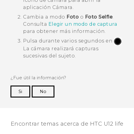
icono de cámara para abrir la
aplicación
Cámara
.
Cambia a modo
Foto
o
Foto Selfie
.
Consulta
Elegir un modo de captura
para obtener más información.
Pulsa durante varios segundos en
.
La cámara realizará capturas
sucesivas del sujeto.
¿Fue útil la información?
Si
No
¡Gracias! Tus comentarios ayudan a otras
personas a ver la información más útil.
Encontrar temas acerca de HTC U12 life