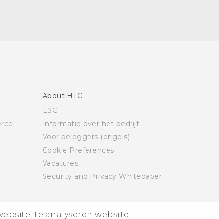
About HTC
ESG
rce
Informatie over het bedrijf
Voor beleggers (engels)
Cookie Preferences
Vacatures
Security and Privacy Whitepaper
website, te analyseren website