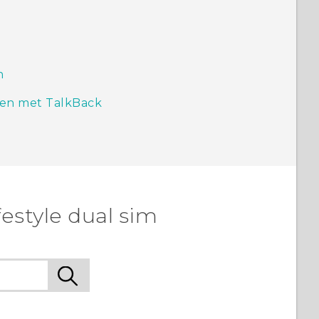
n
eren met TalkBack
estyle dual sim