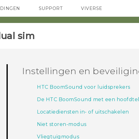
EDINGEN
SUPPORT
VIVERSE
 Club
TELEFOONS
HTC-apparaten & -accessoires
ACCESSOIRES
ual sim‎
Instellingen en beveiligi
HTC BoomSound voor luidsprekers
De HTC BoomSound met een hoofdtel
Locatiediensten in- of uitschakelen
Niet storen-modus
Vliegtuigmodus