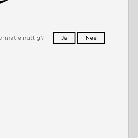
ormatie nuttig?
Ja
Nee
Dankuwel!