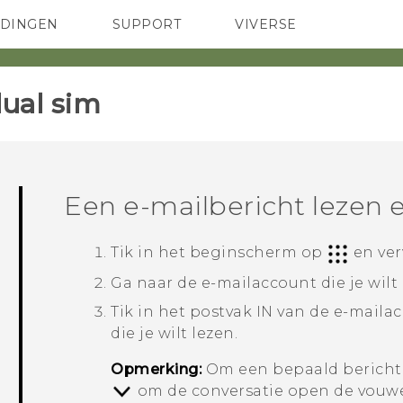
EDINGEN
SUPPORT
VIVERSE
 Club
TELEFOONS
HTC-apparaten & -accessoires
ACCESSOIRES
ual sim‎
Een e-mailbericht lezen
Tik in het
beginscherm
op
en ve
Ga naar de e-mailaccount die je wilt
Tik in het postvak IN van de e-maila
die je wilt lezen.
Opmerking:
Om een bepaald bericht in
om de conversatie open de vouwe