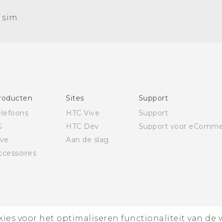
Nederlands - Quick start guide
 sim‎
Nederlands - Gebruikershandleiding
Nederlands - Gids voor veiligheid en wettelijke
voorschriften
Deutsch - Schnellstart
Deutsch - Benutzerhandbuch
Deutsch - Informationen zur Sicherheit und
roducten
Sites
Support
behördliche Bestimmungen
elefoons
HTC Vive
Support
English - Quick start guide
G
HTC Dev
Support voor eComme
English - User manual
ive
Aan de slag
English - Safety and regulatory guide
ccessoires
es voor het optimaliseren functionaliteit van de 