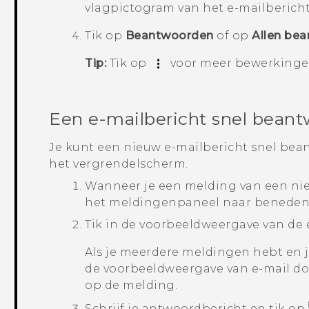
vlagpictogram van het e-mailbericht
Tik op
Beantwoorden
of op
Allen be
Tip:
Tik op
voor meer bewerkingen
Een e-mailbericht snel bean
Je kunt een nieuw e-mailbericht snel bea
het vergrendelscherm.
Wanneer je een melding van een nieu
het meldingenpaneel naar beneden
Tik in de voorbeeldweergave van de
Als je meerdere meldingen hebt en je
de voorbeeldweergave van e-mail doo
op de melding.
Schrijf je antwoordbericht en tik op