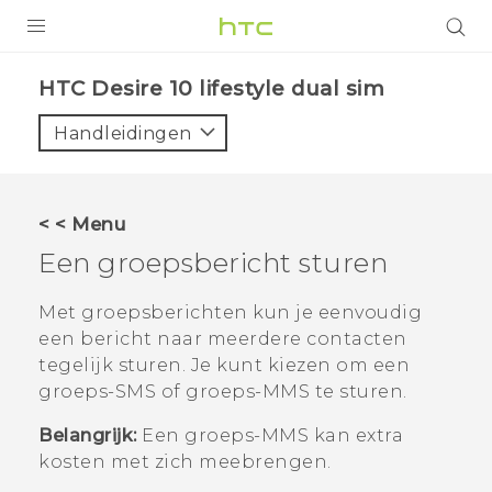
PRODUCTEN
HTC Desire 10 lifestyle dual sim‎
VIVE
Handleidingen
G REIGNS
TELEFOONS
< < Menu
ACCESSOIRES
Een groepsbericht sturen
AANBIEDINGEN
Met groepsberichten kun je eenvoudig
een bericht naar meerdere contacten
HTC Club
SUPPORT
tegelijk sturen. Je kunt kiezen om een
HTC-apparaten & -accessoires
groeps-SMS of groeps-MMS te sturen.
VIVERSE
Belangrijk:
Een groeps-MMS kan extra
Aanmelden
kosten met zich meebrengen.