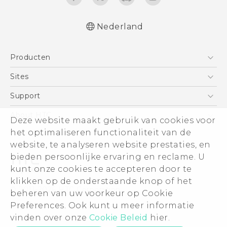
Nederland
Nederlands - Quick start guide
Producten
Nederlands - Gebruikershandleiding
Nederlands - Gids voor veiligheid en
Telefoons
Sites
wettelijke voorschriften
5G
HTC Vive
Support
Deutsch - Schnellstart
Vive
Deutsch - Benutzerhandbuch
HTC Dev
Support
About HTC
Deze website maakt gebruik van cookies voor
Accessoires
Deutsch - Informationen zur Sicherheit und
Aan de slag
Support voor eCommerce
het optimaliseren functionaliteit van de
ESG
behördliche Bestimmungen
website, te analyseren website prestaties, en
English - Quick start guide
Informatie over het bedrijf
bieden persoonlijke ervaring en reclame. U
English - User manual
Voor beleggers (engels)
kunt onze cookies te accepteren door te
English - Safety and regulatory guide
Cookie Preferences
klikken op de onderstaande knop of het
© 2011-2026 HTC Corporation
beheren van uw voorkeur op Cookie
Vacatures
Preferences. Ook kunt u meer informatie
Legal terms
Security and Privacy Whitepaper
vinden over onze
Cookie Beleid
hier.