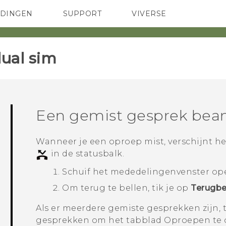
EDINGEN
SUPPORT
VIVERSE
 Club
TELEFOONS
HTC-apparaten & -accessoires
ACCESSOIRES
ual sim‎
Een gemist gesprek bea
Wanneer je een oproep mist, verschijnt h
in de statusbalk.
Schuif het mededelingenvenster open
Om terug te bellen, tik je op
Terugbe
Als er meerdere gemiste gesprekken zijn, 
gesprekken om het tabblad
Oproepen
te 