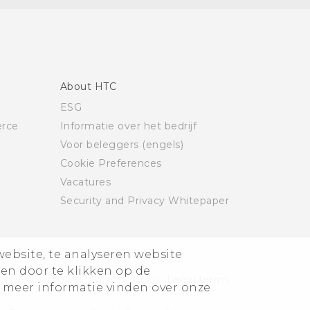
About HTC
ESG
rce
Informatie over het bedrijf
Voor beleggers (engels)
Cookie Preferences
Vacatures
Security and Privacy Whitepaper
website, te analyseren website
ren door te klikken op de
© 2011-2026 HTC Corporation
Legal terms
 meer informatie vinden over onze