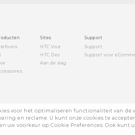
voorschriften
Deutsch - Schnellstart
Deutsch - Benutzerhandbuch
Deutsch - Informationen zur Sicherheit und
roducten
Sites
Support
behördliche Bestimmungen
elefoons
HTC Vive
Support
English - Quick start guide
G
HTC Dev
Support voor eComme
English - User manual
ive
Aan de slag
English - Safety and regulatory guide
ccessoires
es voor het optimaliseren functionaliteit van de 
rvaring en reclame. U kunt onze cookies te accepte
n uw voorkeur op Cookie Preferences. Ook kunt u