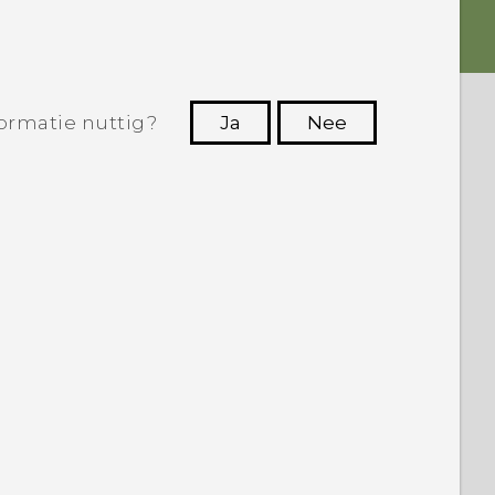
ormatie nuttig?
Ja
Nee
Dankuwel!