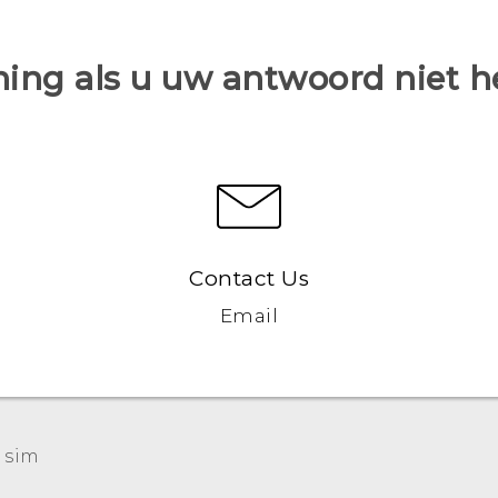
ing als u uw antwoord niet 
Contact Us
Email
Nederlands - Quick start guide
 sim‎
Nederlands - Gebruikershandleiding
Nederlands - Gids voor veiligheid en wettelijke