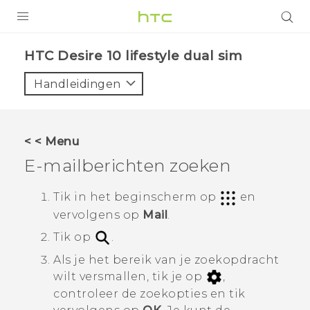
PRODUCTEN
HTC Desire 10 lifestyle dual sim‎
VIVE
Handleidingen
G REIGNS
TELEFOONS
< < Menu
ACCESSOIRES
E-mailberichten zoeken
AANBIEDINGEN
Tik in het
beginscherm
op
en
vervolgens op
Mail
.
HTC Club
SUPPORT
Tik op
.
HTC-apparaten & -accessoires
VIVERSE
Als je het bereik van je zoekopdracht
wilt versmallen, tik je op
,
Aanmelden
controleer de zoekopties en tik