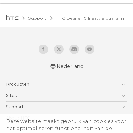
Support
HTC Desire 10 lifestyle dual sim‎
Nederland
Nederlands - Quick start guide
Producten
Nederlands - Gebruikershandleiding
Nederlands - Gids voor veiligheid en
Telefoons
Sites
wettelijke voorschriften
5G
HTC Vive
Support
Deutsch - Schnellstart
Vive
Deutsch - Benutzerhandbuch
HTC Dev
Support
About HTC
Deze website maakt gebruik van cookies voor
Accessoires
Deutsch - Informationen zur Sicherheit und
Aan de slag
Support voor eCommerce
ESG
het optimaliseren functionaliteit van de
behördliche Bestimmungen