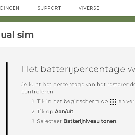
EDINGEN
SUPPORT
VIVERSE
 Club
TELEFOONS
HTC-apparaten & -accessoires
ACCESSOIRES
ual sim‎
Het batterijpercentage 
Je kunt het percentage van het resterend
controleren.
Tik in het
beginscherm
op
en ve
Tik op
Aan/uit
.
Selecteer
Batterijniveau tonen
.