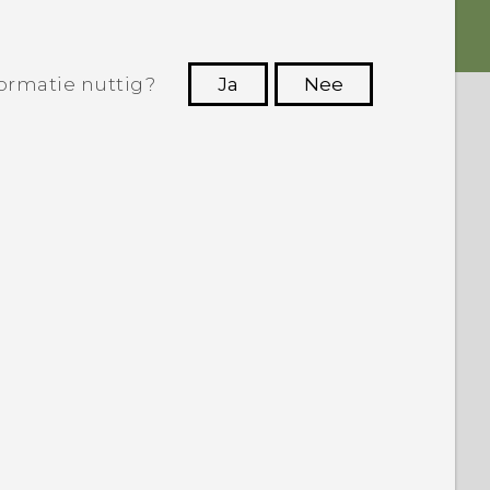
ormatie nuttig?
Ja
Nee
Dankuwel!