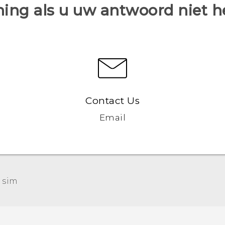
ing als u uw antwoord niet 
Contact Us
Email
Nederlands - Quick start guide
 sim‎
Nederlands - Gebruikershandleiding
Nederlands - Gids voor veiligheid en wettelijke
voorschriften