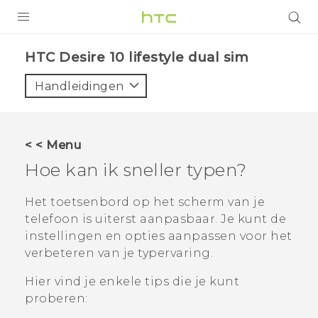
PRODUCTEN
HTC Desire 10 lifestyle dual sim‎
VIVE
Handleidingen
G REIGNS
TELEFOONS
< < Menu
ACCESSOIRES
Hoe kan ik sneller typen?
AANBIEDINGEN
Het toetsenbord op het scherm van je
telefoon is uiterst aanpasbaar. Je kunt de
HTC Club
SUPPORT
instellingen en opties aanpassen voor het
HTC-apparaten & -accessoires
verbeteren van je typervaring.
VIVERSE
Hier vind je enkele tips die je kunt
Aanmelden
proberen: