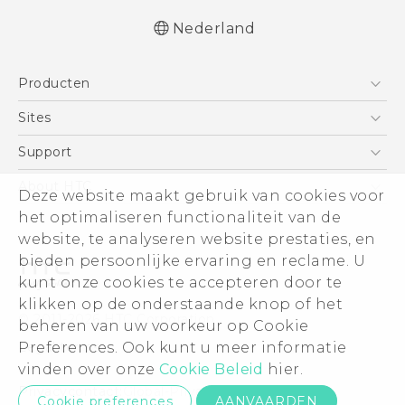
Nederland
Nederlands - Quick start guide
Producten
Nederlands - Gebruikershandleiding
Nederlands - Gids voor veiligheid en
Telefoons
Sites
wettelijke voorschriften
5G
HTC Vive
Support
Deutsch - Schnellstart
Vive
Deutsch - Benutzerhandbuch
HTC Dev
Support
About HTC
Deze website maakt gebruik van cookies voor
Accessoires
Deutsch - Informationen zur Sicherheit und
Aan de slag
Support voor eCommerce
ESG
het optimaliseren functionaliteit van de
behördliche Bestimmungen
website, te analyseren website prestaties, en
English - Quick start guide
Informatie over het bedrijf
bieden persoonlijke ervaring en reclame. U
English - User manual
Voor beleggers (engels)
kunt onze cookies te accepteren door te
English - Safety and regulatory guide
Cookie Preferences
klikken op de onderstaande knop of het
© 2011-2026 HTC Corporation
beheren van uw voorkeur op Cookie
Vacatures
Legal terms
Preferences. Ook kunt u meer informatie
Security and Privacy Whitepaper
vinden over onze
Cookie Beleid
hier.
Privacycontact:
Global-Privacy@htc.com
Cookie preferences
AANVAARDEN