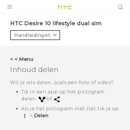
PRODUCTEN
HTC Desire 10 lifestyle dual sim‎
VIVE
Handleidingen
G REIGNS
TELEFOONS
< < Menu
ACCESSOIRES
Inhoud delen
AANBIEDINGEN
Wil je iets delen, zoals een foto of video?
HTC Club
SUPPORT
Tik in een app op het pictogram
delen:
of
.
HTC-apparaten & -accessoires
VIVERSE
Als je het pictogram niet ziet, tik je op
>
Delen
.
Aanmelden