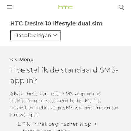
PRODUCTEN
HTC Desire 10 lifestyle dual sim‎
VIVE
Handleidingen
G REIGNS
TELEFOONS
< < Menu
ACCESSOIRES
Hoe stel ik de standaard SMS-
AANBIEDINGEN
app in?
HTC Club
SUPPORT
Als je meer dan één SMS-app op je
telefoon geïnstalleerd hebt, kun je
HTC-apparaten & -accessoires
VIVERSE
instellen welke app SMS zal verzenden en
ontvangen.
Aanmelden
Tik in het
beginscherm
op
>