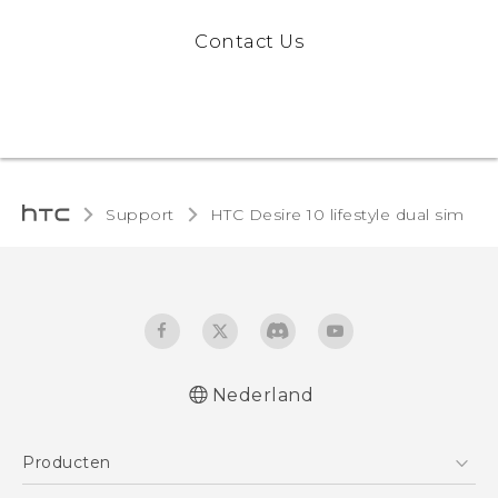
Contact Us
Support
HTC Desire 10 lifestyle dual sim‎
Nederland
Nederlands - Quick start guide
Producten
Nederlands - Gebruikershandleiding
Nederlands - Gids voor veiligheid en