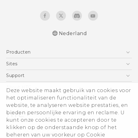
Nederland
Nederlands - Quick start guide
Producten
Nederlands - Gebruikershandleiding
Nederlands - Gids voor veiligheid en
Telefoons
Sites
wettelijke voorschriften
5G
HTC Vive
Support
Deutsch - Schnellstart
Vive
Deutsch - Benutzerhandbuch
HTC Dev
Support
About HTC
Deze website maakt gebruik van cookies voor
Accessoires
Deutsch - Informationen zur Sicherheit und
Aan de slag
Support voor eCommerce
het optimaliseren functionaliteit van de
ESG
behördliche Bestimmungen
website, te analyseren website prestaties, en
English - Quick start guide
Informatie over het bedrijf
bieden persoonlijke ervaring en reclame. U
English - User manual
Voor beleggers (engels)
kunt onze cookies te accepteren door te
English - Safety and regulatory guide
Cookie Preferences
klikken op de onderstaande knop of het
© 2011-2026 HTC Corporation
beheren van uw voorkeur op Cookie
Vacatures