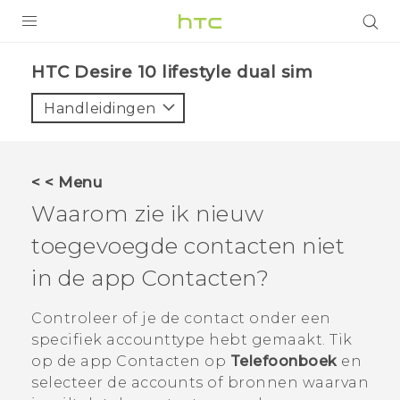
PRODUCTEN
HTC Desire 10 lifestyle dual sim‎
VIVE
Handleidingen
G REIGNS
TELEFOONS
< < Menu
ACCESSOIRES
Waarom zie ik nieuw
AANBIEDINGEN
toegevoegde contacten niet
in de app
Contacten
?
HTC Club
SUPPORT
HTC-apparaten & -accessoires
Controleer of je de contact onder een
VIVERSE
specifiek accounttype hebt gemaakt. Tik
Aanmelden
op de app
Contacten
op
Telefoonboek
en
selecteer de accounts of bronnen waarvan