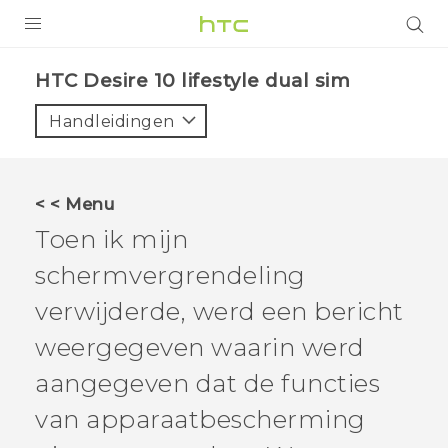
PRODUCTEN
HTC Desire 10 lifestyle dual sim‎
VIVE
Handleidingen
G REIGNS
TELEFOONS
< < Menu
ACCESSOIRES
Toen ik mijn
AANBIEDINGEN
schermvergrendeling
verwijderde, werd een bericht
HTC Club
SUPPORT
weergegeven waarin werd
HTC-apparaten & -accessoires
VIVERSE
aangegeven dat de functies
Aanmelden
van apparaatbescherming