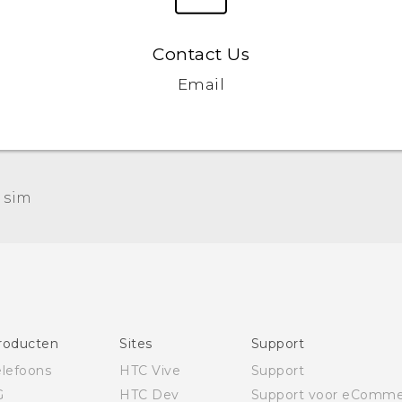
Contact Us
Email
Nederlands - Quick start guide
 sim‎
Nederlands - Gebruikershandleiding
Nederlands - Gids voor veiligheid en wettelijke
voorschriften
Deutsch - Schnellstart
Deutsch - Benutzerhandbuch
Deutsch - Informationen zur Sicherheit und
roducten
Sites
Support
behördliche Bestimmungen
elefoons
HTC Vive
Support
English - Quick start guide
G
HTC Dev
Support voor eComme