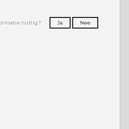
ormatie nuttig?
Ja
Nee
Dankuwel!