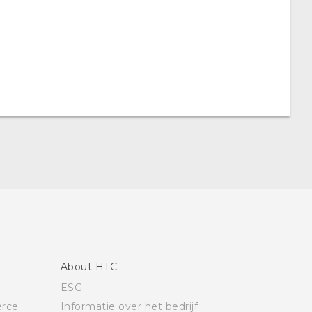
About HTC
ESG
rce
Informatie over het bedrijf