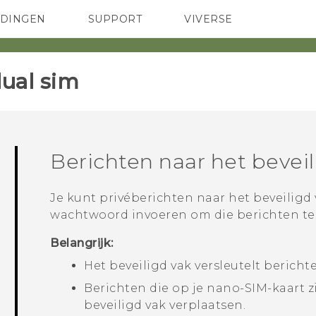
EDINGEN
SUPPORT
VIVERSE
 Club
TELEFOONS
HTC-apparaten & -accessoires
ACCESSOIRES
ual sim‎
Berichten naar het beveil
Je kunt privéberichten naar het beveiligd
wachtwoord invoeren om die berichten te 
Belangrijk:
Het beveiligd vak versleutelt berichte
Berichten die op je
nano-SIM
-kaart 
beveiligd vak verplaatsen.