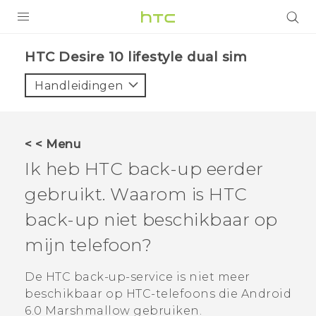
PRODUCTEN
HTC Desire 10 lifestyle dual sim‎
VIVE
Handleidingen
G REIGNS
TELEFOONS
< < Menu
ACCESSOIRES
Ik heb
HTC back-up
eerder
AANBIEDINGEN
gebruikt. Waarom is
HTC
back-up
niet beschikbaar op
HTC Club
SUPPORT
mijn telefoon?
HTC-apparaten & -accessoires
VIVERSE
De
HTC back-up
-service is niet meer
Aanmelden
beschikbaar op HTC-telefoons die
Android
6.0 Marshmallow gebruiken.