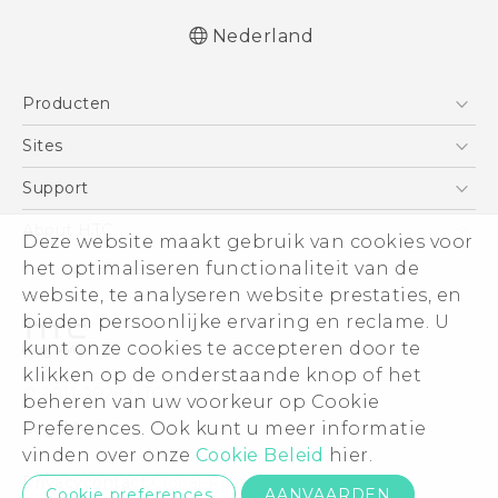
Nederland
Nederlands - Quick start guide
Producten
Nederlands - Gebruikershandleiding
Nederlands - Gids voor veiligheid en
Telefoons
Sites
wettelijke voorschriften
5G
HTC Vive
Support
Deutsch - Schnellstart
Vive
Deutsch - Benutzerhandbuch
HTC Dev
Support
About HTC
Deze website maakt gebruik van cookies voor
Accessoires
Deutsch - Informationen zur Sicherheit und
Aan de slag
Support voor eCommerce
het optimaliseren functionaliteit van de
ESG
behördliche Bestimmungen
website, te analyseren website prestaties, en
English - Quick start guide
Informatie over het bedrijf
bieden persoonlijke ervaring en reclame. U
English - User manual
Voor beleggers (engels)
kunt onze cookies te accepteren door te
English - Safety and regulatory guide
Cookie Preferences
klikken op de onderstaande knop of het
© 2011-2026 HTC Corporation
beheren van uw voorkeur op Cookie
Vacatures
Preferences. Ook kunt u meer informatie
Legal terms
Security and Privacy Whitepaper
vinden over onze
Cookie Beleid
hier.
Privacycontact:
Global-Privacy@htc.com
Cookie preferences
AANVAARDEN