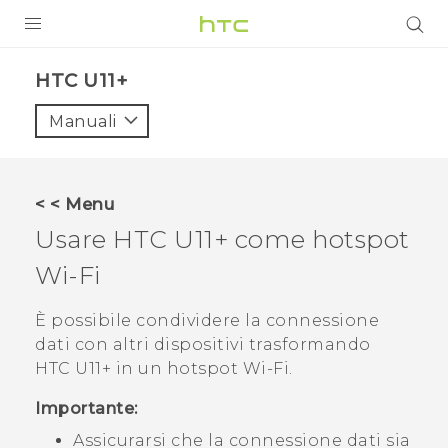
PRODOTTI
HTC U11+‎
VIVE
Manuali
G REIGNS
SMARTPHONE
< < Menu
ACCESSORI
Usare
HTC U11‍+
come hotspot
VIVERSE
Wi‍-Fi
ASSISTENZA
È possibile condividere la connessione
dati con altri dispositivi trasformando
Accessori e dispositivi HTC
Accesso
HTC U11‍+
in un hotspot
Wi‍-Fi
.
Importante:
Assicurarsi che la connessione dati sia