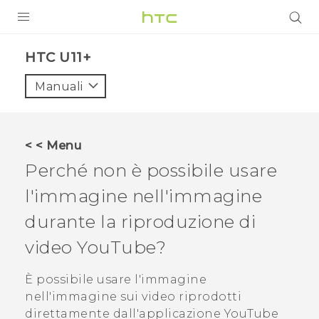
PRODOTTI
HTC U11+‎
VIVE
Manuali
G REIGNS
SMARTPHONE
< < Menu
ACCESSORI
Perché non è possibile usare
VIVERSE
l'immagine nell'immagine
durante la riproduzione di
ASSISTENZA
video
YouTube
?
Accessori e dispositivi HTC
Accesso
È possibile usare l'immagine
nell'immagine sui video riprodotti
direttamente dall'applicazione
YouTube