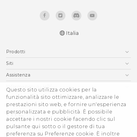
Italia
Italiano - Guida alle funzioni principali
Prodotti
Italiano - Manuale utente
Italiano - Guida sulla sicurezza e sulla
Smartphone
Siti
normativa
5G
HTC VIVE
Assistenza
English - Quick start guide
Vive
English - User manual
HTC Dev
Assistenza
Informazioni su HTC
Questo sito utilizza cookies per la
Accessori
English - Safety and regulatory guide
Ecommerce Assistenza
ESG
funzionalità sito ottimizzare, analizzare le
prestazioni sito web, e fornire un'esperienza
Uffici Commerciali
personalizzata e pubblicità. È possibile
Investitori (Inglese)
accettare i nostri cookie facendo clic sul
Cookie Preferences
pulsante qui sotto o il gestore di tua
© 2011-2026 HTC Corporation
preferenza su Preferenze cookie. È inoltre
Lavora con noi