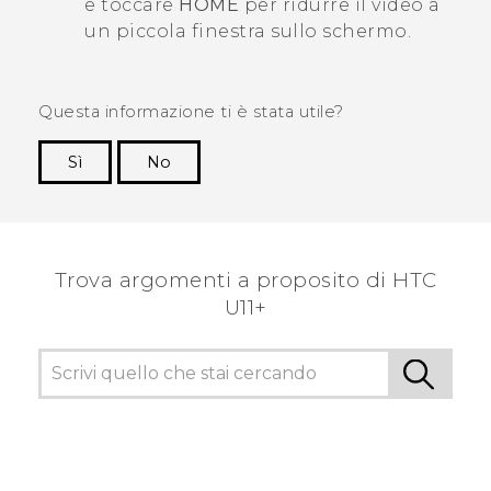
e toccare
HOME
per ridurre il video a
un piccola finestra sullo schermo.
Questa informazione ti è stata utile?
Sì
No
Grazie!
Trova argomenti a proposito di HTC
U11+