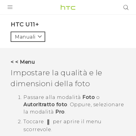
PRODOTTI
HTC U11+‎
VIVE
Manuali
G REIGNS
SMARTPHONE
< < Menu
ACCESSORI
Impostare la qualità e le
VIVERSE
dimensioni della foto
ASSISTENZA
Passare alla modalità
Foto
o
Autoritratto foto
.
Oppure, selezionare
Accessori e dispositivi HTC
Accesso
la modalità
Pro
.
Toccare
per aprire il menu
scorrevole.