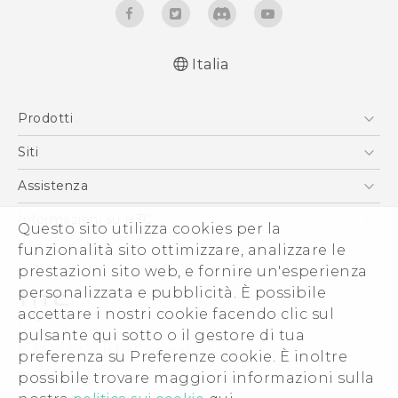
Italia
Italiano - Guida alle funzioni principali
Prodotti
Italiano - Manuale utente
Italiano - Guida sulla sicurezza e sulla
Smartphone
Siti
normativa
5G
HTC VIVE
Assistenza
English - Quick start guide
Vive
English - User manual
HTC Dev
Assistenza
Informazioni su HTC
Questo sito utilizza cookies per la
Accessori
English - Safety and regulatory guide
Ecommerce Assistenza
funzionalità sito ottimizzare, analizzare le
ESG
prestazioni sito web, e fornire un'esperienza
Uffici Commerciali
personalizzata e pubblicità. È possibile
Investitori (Inglese)
accettare i nostri cookie facendo clic sul
Cookie Preferences
pulsante qui sotto o il gestore di tua
© 2011-2026 HTC Corporation
preferenza su Preferenze cookie. È inoltre
Lavora con noi
possibile trovare maggiori informazioni sulla
Termini legali
Security and Privacy Whitepaper