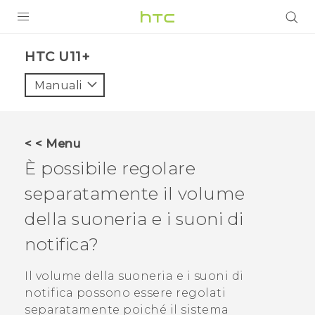
PRODOTTI
HTC U11+‎
VIVE
Manuali
G REIGNS
SMARTPHONE
< < Menu
ACCESSORI
È possibile regolare
VIVERSE
separatamente il volume
della suoneria e i suoni di
ASSISTENZA
notifica?
Accessori e dispositivi HTC
Accesso
Il volume della suoneria e i suoni di
notifica possono essere regolati
separatamente poiché il sistema