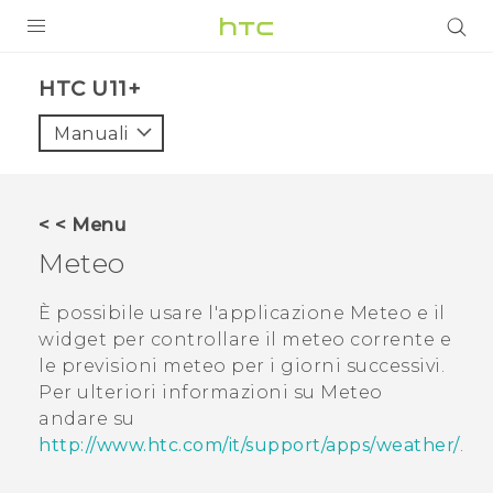
PRODOTTI
HTC U11+‎
VIVE
Manuali
G REIGNS
SMARTPHONE
< < Menu
ACCESSORI
Meteo
VIVERSE
È possibile usare l'applicazione
Meteo
e il
widget per controllare il meteo corrente e
ASSISTENZA
le previsioni meteo per i giorni successivi.
Accessori e dispositivi HTC
Per ulteriori informazioni su
Meteo
Accesso
andare su
http://www.htc.com/it/support/apps/weather/
.