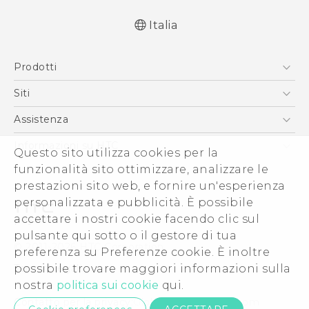
Italia
Italiano - Guida alle funzioni principali
Prodotti
Italiano - Manuale utente
Italiano - Guida sulla sicurezza e sulla
Smartphone
Siti
normativa
5G
HTC VIVE
Assistenza
English - Quick start guide
Vive
English - User manual
HTC Dev
Assistenza
Informazioni su HTC
Questo sito utilizza cookies per la
Accessori
English - Safety and regulatory guide
Ecommerce Assistenza
funzionalità sito ottimizzare, analizzare le
ESG
prestazioni sito web, e fornire un'esperienza
Uffici Commerciali
personalizzata e pubblicità. È possibile
Investitori (Inglese)
accettare i nostri cookie facendo clic sul
Cookie Preferences
pulsante qui sotto o il gestore di tua
© 2011-2026 HTC Corporation
preferenza su Preferenze cookie. È inoltre
Lavora con noi
possibile trovare maggiori informazioni sulla
Termini legali
Security and Privacy Whitepaper
nostra
politica sui cookie
qui.
Contatto per la privacy:
Global-Privacy@htc.com