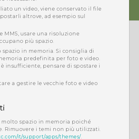
iato un video, viene conservato il file
 spostarli altrove, ad esempio sul
te MMS, usare una risoluzione
 occupano più spazio.
spazio in memoria. Si consiglia di
moria predefinita per foto e video.
è insufficiente, pensare di spostare i
are a gestire le vecchie foto e video
ti
 molto spazio in memoria poiché
 Rimuovere i temi non più utilizzati.
tc.com/it/support/apps/themes/
.