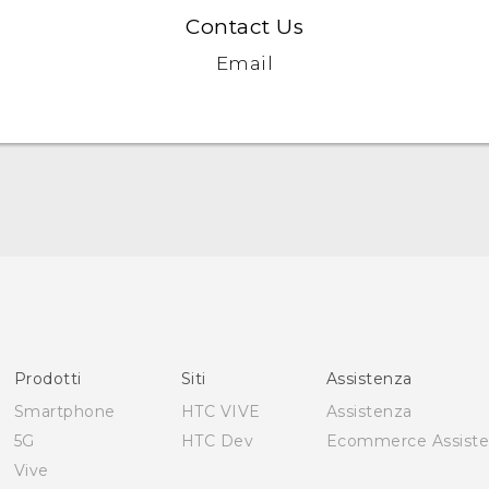
Contact Us
Email
Italiano - Guida alle funzioni principali
Italiano - Manuale utente
Italiano - Guida sulla sicurezza e sulla normativa
English - Quick start guide
English - User manual
Prodotti
Siti
Assistenza
English - Safety and regulatory guide
Smartphone
HTC VIVE
Assistenza
5G
HTC Dev
Ecommerce Assist
Vive