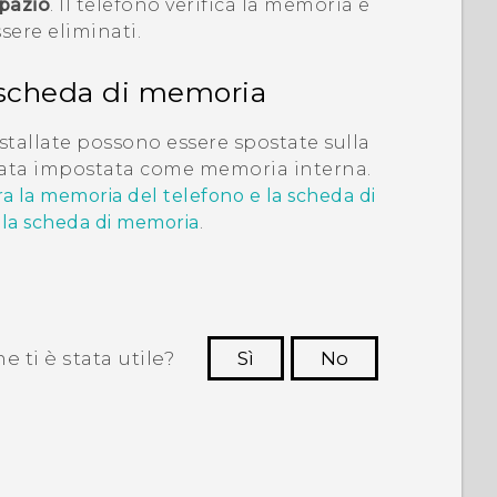
spazio
. Il telefono verifica la memoria e
sere eliminati.
a scheda di memoria
nstallate possono essere spostate sulla
stata impostata come memoria interna.
tra la memoria del telefono e la scheda di
lla scheda di memoria
.
 ti è stata utile?
Sì
No
Grazie!