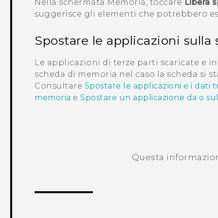
Nella schermata
Memoria
, toccare
Libera 
suggerisce gli elementi che potrebbero es
Spostare le applicazioni sull
Le applicazioni di terze parti scaricate e i
scheda di memoria nel caso la scheda si 
Consultare
Spostare le applicazioni e i dati 
memoria
e
Spostare un applicazione da o su
Questa informazione