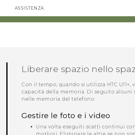
ASSISTENZA
Accessori e dispositivi HTC
SMARTPHONE
ACCESSORI
Liberare spazio nello sp
Con il tempo, quando si utilizza
HTC U11‍+
,
capacità della memoria. Di seguito alcuni
nelle memoria del telefono.
Gestire le foto e i video
Una volta eseguiti scatti continui co
migliori. Eliminare le altre se non so