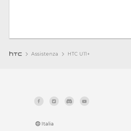
schermo anche quando il
GPS è disattivo?
Continua ad essere
chiesto di concedere le
autorizzazioni durante
l'uso delle applicazioni.
Per quale motivo?
Assistenza
HTC U11+‎
Italia