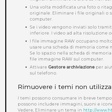
Una volta modificata una foto o ritagl
originale. Eliminare i file originali o
computer.
Se i video vengono inviati solo trami
inferiore. I video ad alta risoluzione
I file immagine RAW occupano molto 
usare una scheda di memoria come me
Se lo spazio nella scheda di memoria 
file immagine RAW sul computer.
Attivare
Gestore archiviazione
per aiut
sul telefono.
Rimuovere i temi non utilizza
I temi possono consumare in breve tempo
possono includere immagini, suoni e icone.
Vedere, Eliminare un tema in
http://www.h