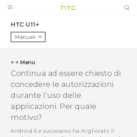
PRODOTTI
HTC U11+‎
VIVE
Manuali
G REIGNS
SMARTPHONE
< < Menu
ACCESSORI
Continua ad essere chiesto di
VIVERSE
concedere le autorizzazioni
durante l'uso delle
ASSISTENZA
applicazioni. Per quale
Accessori e dispositivi HTC
Accesso
motivo?
Android
6 e successivo ha migliorato il