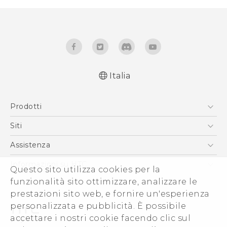
Italia
Italiano - Guida alle funzioni principali
Prodotti
Italiano - Manuale utente
Italiano - Guida sulla sicurezza e sulla
Smartphone
Siti
normativa
5G
HTC VIVE
Assistenza
English - Quick start guide
Vive
English - User manual
HTC Dev
Assistenza
Informazioni su HTC
Questo sito utilizza cookies per la
Accessori
English - Safety and regulatory guide
Ecommerce Assistenza
funzionalità sito ottimizzare, analizzare le
ESG
prestazioni sito web, e fornire un'esperienza
Uffici Commerciali
personalizzata e pubblicità. È possibile
Investitori (Inglese)
accettare i nostri cookie facendo clic sul