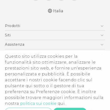
Italia
Italiano - Guida alle funzioni principali
Prodotti
Italiano - Manuale utente
Italiano - Guida sulla sicurezza e sulla
Smartphone
Siti
normativa
5G
HTC VIVE
Assistenza
English - Quick start guide
Vive
English - User manual
HTC Dev
Assistenza
Informazioni su HTC
Questo sito utilizza cookies per la
Accessori
English - Safety and regulatory guide
Ecommerce Assistenza
ESG
funzionalità sito ottimizzare, analizzare le
prestazioni sito web, e fornire un'esperienza
Uffici Commerciali
personalizzata e pubblicità. È possibile
Investitori (Inglese)
accettare i nostri cookie facendo clic sul
Cookie Preferences
pulsante qui sotto o il gestore di tua
© 2011-2026 HTC Corporation
preferenza su Preferenze cookie. È inoltre
Lavora con noi
Termini legali
possibile trovare maggiori informazioni sulla
Security and Privacy Whitepaper
nostra
politica sui cookie
qui.
Contatto per la privacy:
Global-Privacy@htc.com