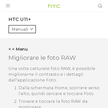
PRODOTTI
HTC U11+‎
VIVE
Manuali
G REIGNS
SMARTPHONE
< < Menu
ACCESSORI
Migliorare le foto RAW
VIVERSE
Una volta catturate foto RAW, è possibile
migliorarne il contrasto e i dettagli
ASSISTENZA
dall'applicazione
Foto
.
Accessori e dispositivi HTC
Accesso
Dalla schermata Home, scorrere verso
l'alto, quindi cercare e toccare
Foto
.
Trovare e toccare la foto RAW da
migliorare.