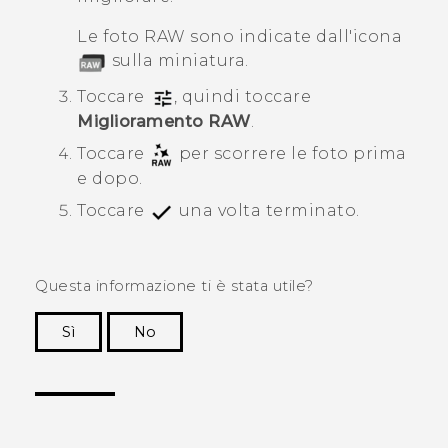
Le foto RAW sono indicate dall'icona
sulla miniatura.
Toccare
, quindi toccare
Miglioramento RAW
.
Toccare
per scorrere le foto prima
e dopo.
Toccare
una volta terminato.
Questa informazione ti è stata utile?
Sì
No
Grazie!