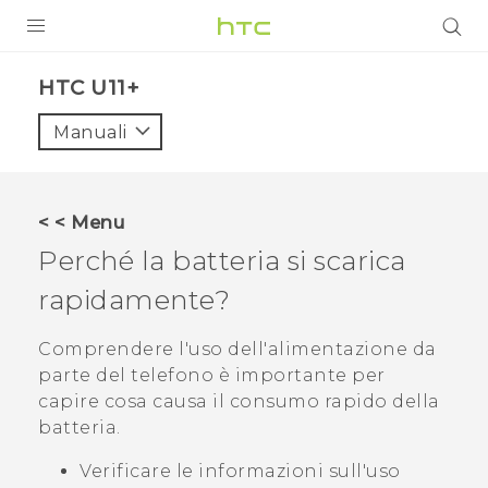
PRODOTTI
HTC U11+‎
VIVE
Manuali
G REIGNS
SMARTPHONE
< < Menu
ACCESSORI
Perché la batteria si scarica
VIVERSE
rapidamente?
ASSISTENZA
Comprendere l'uso dell'alimentazione da
parte del telefono è importante per
Accessori e dispositivi HTC
Accesso
capire cosa causa il consumo rapido della
batteria.
Verificare le informazioni sull'uso