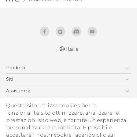
Italia
Italiano - Guida alle funzioni principali
Prodotti
Italiano - Manuale utente
Italiano - Guida sulla sicurezza e sulla
Smartphone
Siti
normativa
5G
HTC VIVE
Assistenza
English - Quick start guide
Vive
English - User manual
HTC Dev
Assistenza
Informazioni su HTC
Questo sito utilizza cookies per la
Accessori
English - Safety and regulatory guide
Ecommerce Assistenza
funzionalità sito ottimizzare, analizzare le
ESG
prestazioni sito web, e fornire un'esperienza
Uffici Commerciali
personalizzata e pubblicità. È possibile
Investitori (Inglese)
accettare i nostri cookie facendo clic sul