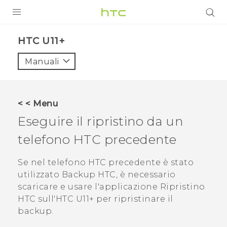
PRODOTTI
HTC U11+‎
VIVE
Manuali
G REIGNS
SMARTPHONE
< < Menu
ACCESSORI
Eseguire il ripristino da un
VIVERSE
telefono HTC precedente
ASSISTENZA
Se nel telefono HTC precedente è stato
utilizzato
Backup HTC
, è necessario
Accessori e dispositivi HTC
Accesso
scaricare e usare l'applicazione
Ripristino
HTC
sull'
HTC U11‍+
per ripristinare il
backup.