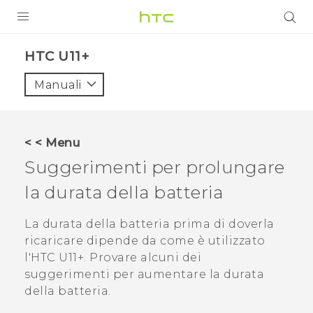
PRODOTTI
HTC U11+‎
VIVE
Manuali
G REIGNS
SMARTPHONE
< < Menu
ACCESSORI
Suggerimenti per prolungare
VIVERSE
la durata della batteria
ASSISTENZA
La durata della batteria prima di doverla
ricaricare dipende da come è utilizzato
Accessori e dispositivi HTC
Accesso
l'
HTC U11‍+
. Provare alcuni dei
suggerimenti per aumentare la durata
della batteria.