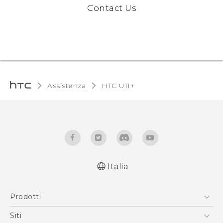
Contact Us
Assistenza
HTC U11+‎
Italia
Italiano - Guida alle funzioni principali
Prodotti
Italiano - Manuale utente
Italiano - Guida sulla sicurezza e sulla
Smartphone
Siti
normativa