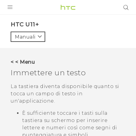
PRODOTTI
HTC U11+‎
VIVE
Manuali
G REIGNS
SMARTPHONE
< < Menu
ACCESSORI
Immettere un testo
VIVERSE
La tastiera diventa disponibile quanto si
tocca un campo di testo in
ASSISTENZA
un'applicazione.
Accessori e dispositivi HTC
Accesso
È sufficiente toccare i tasti sulla
tastiera su schermo per inserire
lettere e numeri così come segni di
punteggiatura e simboli.