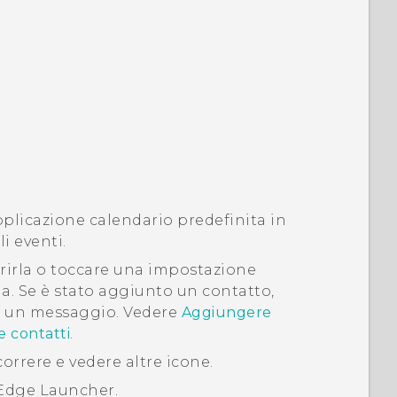
pplicazione calendario predefinita in
i eventi.
rirla o toccare una impostazione
rla. Se è stato aggiunto un contatto,
re un messaggio. Vedere
Aggiungere
e contatti
.
orrere e vedere altre icone.
Edge Launcher
.