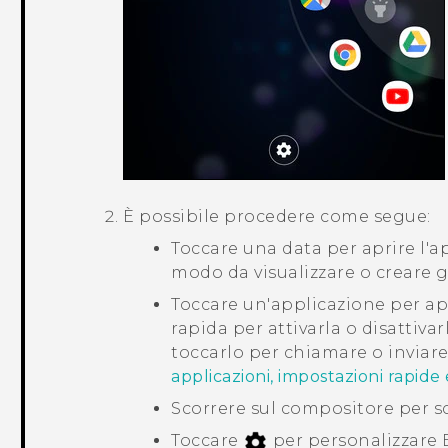
È possibile procedere come segue:
Toccare una data per aprire l'a
modo da visualizzare o creare gl
Toccare un'applicazione per ap
rapida per attivarla o disattiva
toccarlo per chiamare o invia
applicazioni, impostazioni rapide 
Scorrere sul compositore per sc
Toccare
per personalizzare