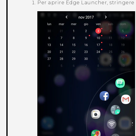
Per aprire
Edge Launcher
, stringere 