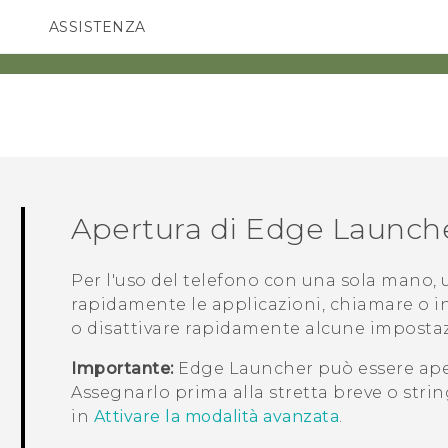
ASSISTENZA
Accessori e dispositivi HTC
SMARTPHONE
ACCESSORI
Apertura di
Edge Launch
Per l'uso del telefono con una sola mano,
rapidamente le applicazioni, chiamare o inv
o disattivare rapidamente alcune impostaz
Importante:
Edge Launcher
può essere ape
Assegnarlo prima alla stretta breve o str
in
Attivare la modalità avanzata
.