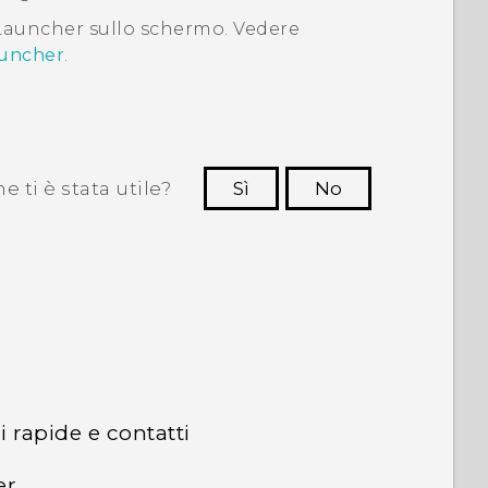
Launcher
sullo schermo. Vedere
auncher
.
 ti è stata utile?
Sì
No
Grazie!
 rapide e contatti
er