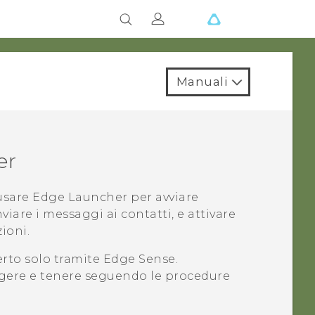
Manuali
er
 usare
Edge Launcher
per avviare
iare i messaggi ai contatti, e attivare
ioni.
rto solo tramite
Edge Sense
.
ingere e tenere seguendo le procedure