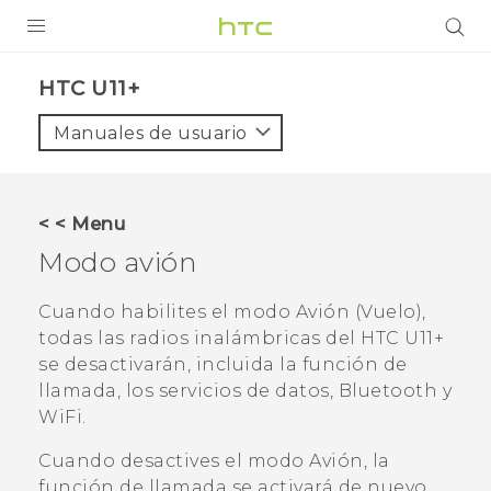
PRODUCTOS
HTC U11+‎
VIVE
Manuales de usuario
G REIGNS
SMARTPHONES
< < Menu
ACCESORIOS
Modo avión
VIVERSE
Cuando habilites el modo Avión (Vuelo),
todas las radios inalámbricas del
HTC U11‍+
AYUDA
se desactivarán, incluida la función de
Dispositivos y accesorios HTC
llamada, los servicios de datos,
Bluetooth
y
Iniciar sesión
WiFi
.
Cuando desactives el modo Avión, la
función de llamada se activará de nuevo