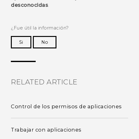
desconocidas
.
¿Fue útil la información?
Si
No
¡Gracias! Tus comentarios ayudan a otras
personas a ver la información más útil.
RELATED ARTICLE
Control de los permisos de aplicaciones
Trabajar con aplicaciones