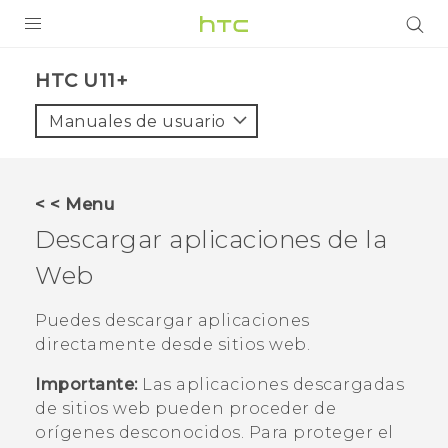
PRODUCTOS
HTC U11+‎
VIVE
Manuales de usuario
G REIGNS
SMARTPHONES
< < Menu
ACCESORIOS
Descargar aplicaciones de la
VIVERSE
Web
AYUDA
Puedes descargar aplicaciones
directamente desde sitios web.
Dispositivos y accesorios HTC
Iniciar sesión
Importante:
Las aplicaciones descargadas
de sitios web pueden proceder de
orígenes desconocidos. Para proteger el