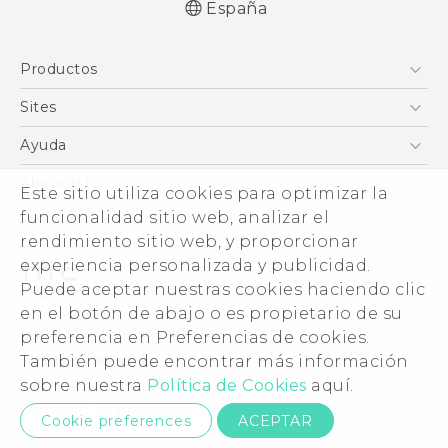
España
Español - Manual de inicio rápido
Productos
Español - Manual de usuario
Español - Guía de información legal y
Smartphones
Sites
seguridad
5G
HTC Vive
Ayuda
English - Quick start guide
VIVE
English - User manual
HTC Dev
Centro de asistencia
About HTC
Este sitio utiliza cookies para optimizar la
Accesorios
English - Safety and regulatory guide
Inicio
eCommerce Support
funcionalidad sitio web, analizar el
ESG
rendimiento sitio web, y proporcionar
Información corporativa
experiencia personalizada y publicidad.
Inversores (inglés)
Puede aceptar nuestras cookies haciendo clic
Cookie Preferences
en el botón de abajo o es propietario de su
© 2011-2026 HTC Corporation
preferencia en Preferencias de cookies.
Trabaja con nosotros
También puede encontrar más información
Términos legales
Security and Privacy Whitepaper
sobre nuestra
Política de Cookies
aquí.
Contacto de privacidad:
Global-Privacy@htc.com
Cookie preferences
ACEPTAR