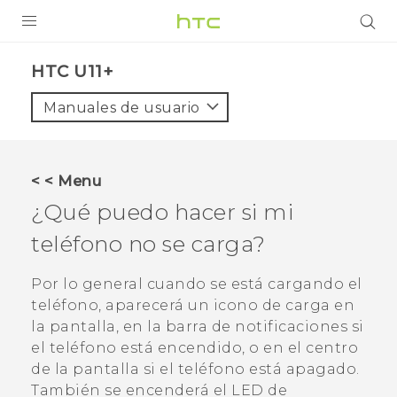
PRODUCTOS
HTC U11+‎
VIVE
Manuales de usuario
G REIGNS
SMARTPHONES
< < Menu
ACCESORIOS
¿Qué puedo hacer si mi
VIVERSE
teléfono no se carga?
AYUDA
Por lo general cuando se está cargando el
teléfono, aparecerá un icono de carga en
Dispositivos y accesorios HTC
Iniciar sesión
la pantalla, en la barra de notificaciones si
el teléfono está encendido, o en el centro
de la pantalla si el teléfono está apagado.
También se encenderá el LED de