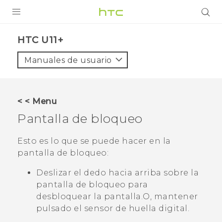
PRODUCTOS
HTC U11+‎
VIVE
Manuales de usuario
G REIGNS
SMARTPHONES
< < Menu
ACCESORIOS
Pantalla de bloqueo
VIVERSE
Esto es lo que se puede hacer en la
pantalla de bloqueo:
AYUDA
Deslizar el dedo hacia arriba sobre la
Dispositivos y accesorios HTC
Iniciar sesión
pantalla de bloqueo para
desbloquear la pantalla.
O, mantener
pulsado el sensor de huella digital.