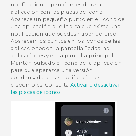
notificaciones pendientes de una
aplicación con las placas de icono.
Aparece un pequeño punto en el icono de
una aplicación que indica que existe una
notificación que puedes haber perdido.
Aparecen los puntos en los iconos de las
aplicaciones en la pantalla
Todas las
aplicaciones
y en la pantalla
principal
.
Mantén pulsado el icono de la aplicación
para que aparezca una versión
condensada de las notificaciones
disponibles. Consulta
Activar o desactivar
las placas de iconos
.