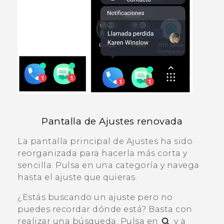
Pantalla de
Ajustes
renovada
La pantalla principal de
Ajustes
ha sido
reorganizada para hacerla más corta y
sencilla. Pulsa en una categoría y navega
hasta el ajuste que quieras.
¿Estás buscando un ajuste pero no
puedes recordar dónde está? Basta con
realizar una búsqueda. Pulsa en
y a