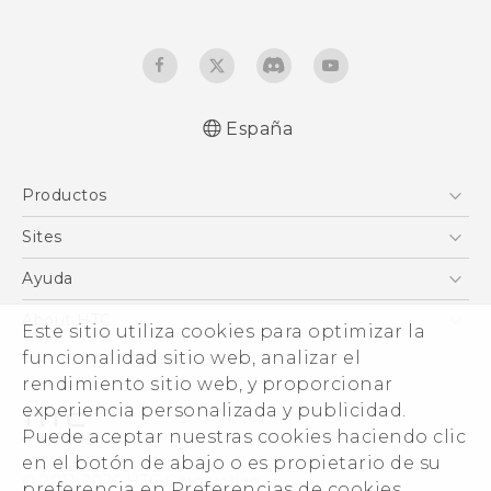
España
Español - Manual de inicio rápido
Productos
Español - Manual de usuario
Español - Guía de información legal y
Smartphones
Sites
seguridad
5G
HTC Vive
Ayuda
English - Quick start guide
VIVE
English - User manual
HTC Dev
Centro de asistencia
About HTC
Este sitio utiliza cookies para optimizar la
Accesorios
English - Safety and regulatory guide
Inicio
eCommerce Support
ESG
funcionalidad sitio web, analizar el
rendimiento sitio web, y proporcionar
Información corporativa
experiencia personalizada y publicidad.
Inversores (inglés)
Puede aceptar nuestras cookies haciendo clic
Cookie Preferences
en el botón de abajo o es propietario de su
© 2011-2026 HTC Corporation
preferencia en Preferencias de cookies.