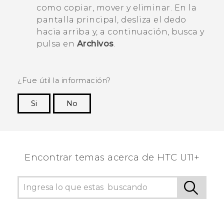
como copiar, mover y eliminar. En la
pantalla
principal
, desliza el dedo
hacia arriba y, a continuación, busca y
pulsa en
Archivos
.
¿Fue útil la información?
Si
No
¡Gracias! Tus comentarios ayudan a otras
personas a ver la información más útil.
Encontrar temas acerca de HTC U11+