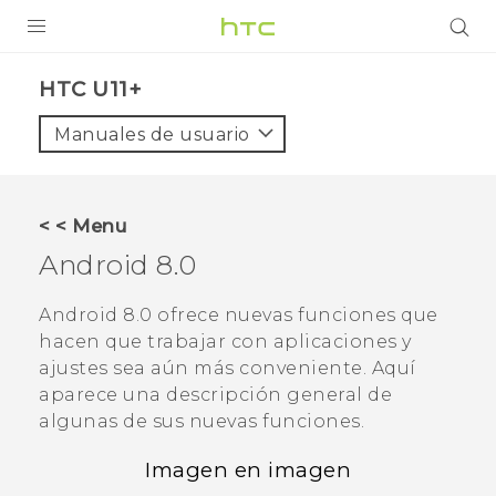
PRODUCTOS
HTC U11+‎
VIVE
Manuales de usuario
G REIGNS
SMARTPHONES
< < Menu
ACCESORIOS
Android
8.0
VIVERSE
Android
8.0 ofrece nuevas funciones que
hacen que trabajar con aplicaciones y
AYUDA
ajustes sea aún más conveniente. Aquí
Dispositivos y accesorios HTC
aparece una descripción general de
Iniciar sesión
algunas de sus nuevas funciones.
Imagen en imagen