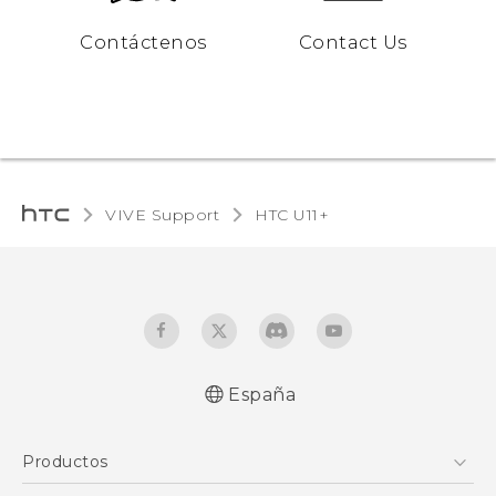
Contáctenos
Contact Us
VIVE Support
HTC U11+‎
España
Español - Manual de inicio rápido
Productos
Español - Manual de usuario
Español - Guía de información legal y