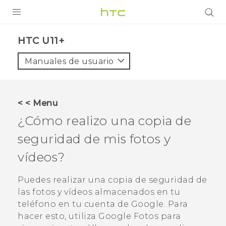
PRODUCTOS
HTC U11+‎
VIVE
Manuales de usuario
G REIGNS
SMARTPHONES
< < Menu
ACCESORIOS
¿Cómo realizo una copia de
VIVERSE
seguridad de mis fotos y
vídeos?
AYUDA
Dispositivos y accesorios HTC
Puedes realizar una copia de seguridad de
Iniciar sesión
las fotos y vídeos almacenados en tu
teléfono en tu cuenta de
Google
. Para
hacer esto, utiliza
Google Fotos
para